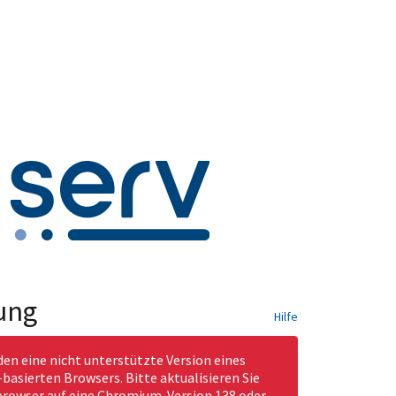
ung
Hilfe
den eine nicht unterstützte Version eines
asierten Browsers. Bitte aktualisieren Sie
rowser auf eine Chromium-Version 138 oder